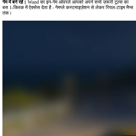
गेम में बने रहें।
Wand का इन-गेम ओवरले आपको अपने सभी ज़रूरी टूल्स का
बस 1-क्लिक में ऐक्सेस देता है - गेमप्ले कस्टमाइज़ेशन से लेकर रियल-टाइम मैप्स
तक।