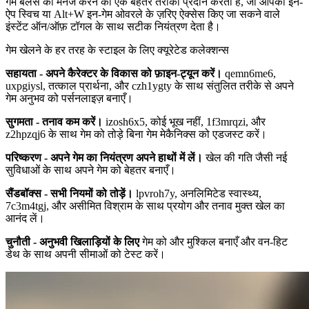
गेम बैलेंस को मैनेज करने का एक बेहतर तरीका प्रदान करता है, जो आपको इन-
ऐप स्विच या Alt+W इन-गेम ओवरले के ज़रिए ऐक्सेस किए जा सकने वाले
इंस्टेंट ऑन/ऑफ़ टॉगल के साथ सटीक नियंत्रण देता है।
गेम खेलने के हर तरह के स्टाइल के लिए क्यूरेटेड कलेक्शन्स
सहायता - अपने कैरेक्टर के विकास को फ़ाइन-ट्यून करें।
qemn6me6,
uxpgiysl, तत्काल प्रार्थना, और czh1ygty के साथ संतुलित तरीके से अपने
गेम अनुभव को पर्सनलाइज़ बनाएँ।
सुगमता - तनाव कम करें।
izosh6x5, कोई भूख नहीं, 1f3mrqzi, और
z2hpzqj6 के साथ गेम को तोड़े बिना गेम मेकैनिक्स को एडजस्ट करें।
परिष्करण - अपने गेम का नियंत्रण अपने हाथों में लें।
खेल की गति जैसी नई
सुविधाओं के साथ अपने गेम को बेहतर बनाएँ।
सैंडबॉक्स - सभी नियमों को तोड़ें।
lpvroh7y, अनलिमिटेड स्वास्थ्य,
7c3m4tgj, और असीमित विश्राम के साथ प्रयोग और तनाव मुक्त खेल का
आनंद लें।
चुनौती - अनुभवी खिलाड़ियों के लिए
गेम को और मुश्किल बनाएँ और वन-हिट
डेथ के साथ अपनी सीमाओं को टेस्ट करें।