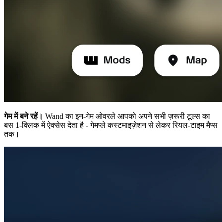
गेम में बने रहें।
Wand का इन-गेम ओवरले आपको अपने सभी ज़रूरी टूल्स का
बस 1-क्लिक में ऐक्सेस देता है - गेमप्ले कस्टमाइज़ेशन से लेकर रियल-टाइम मैप्स
तक।