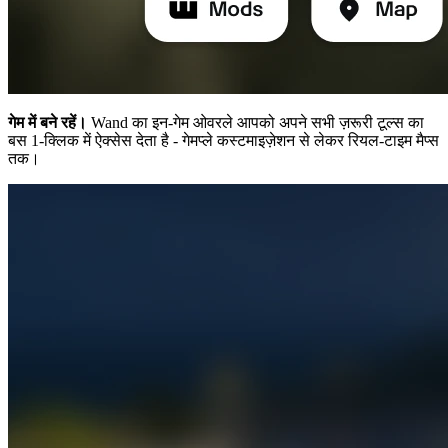
गेम में बने रहें।
Wand का इन-गेम ओवरले आपको अपने सभी ज़रूरी टूल्स का
बस 1-क्लिक में ऐक्सेस देता है - गेमप्ले कस्टमाइज़ेशन से लेकर रियल-टाइम मैप्स
तक।