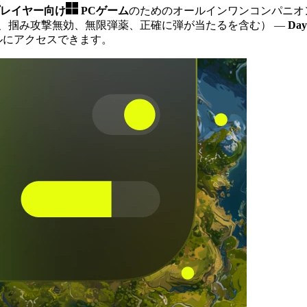
プレイヤー向け
PCゲーム
のためのオールインワンコンパニオ
、掴み攻撃無効、無限弾薬、正確に弾が当たるを含む）
—
Day
ルにアクセスできます。