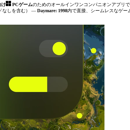
向け
PCゲーム
のためのオールインワンコンパニオンアプリで
ドなしを含む）
—
Daymare: 1998
内で直接、シームレスなゲーム