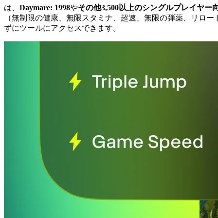
は、
Daymare: 1998
や
その他3,500以上のシングルプレイヤー
（無制限の健康、無限スタミナ、超速、無限の弾薬、リロー
ずにツールにアクセスできます。