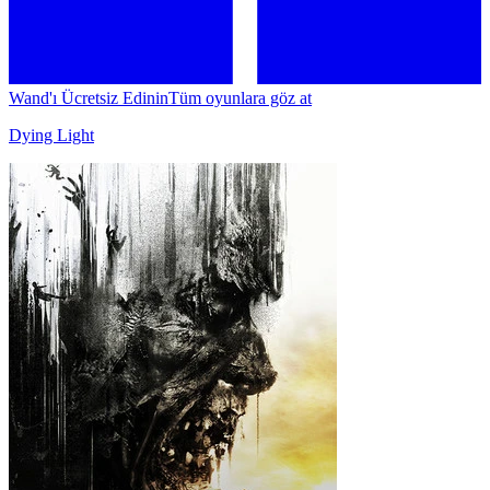
Wand'ı Ücretsiz Edinin
Tüm oyunlara göz at
Dying Light