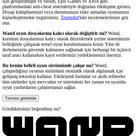
için geliştirilmiştir ve Steam, Epic Games ve Xbox gibi
platformlardaki anti-cheat sistemleriyle doğrudan etkileşime girmez.
Hesap kütüphanenizi veya durumunuzu riske atmadan oyununuzu
kişiselleştirmekte özgürsünüz.
Trustpilot
'taki incelemelerimize göz
atın.
Wand oyun dosyalarımı kalıcı olarak değiştirir mi?
Wand,
kurulum dosyalarınızı kalıcı olarak düzenlemek yerine sisteminizin
belleğinde çalışarak temel oyun kurulumunuzu korur. Yine de
ilerlemenizin güvende kalmasını sağlamak için herhangi bir üçüncü
taraf aracı kullanırken kayıt verilerinizi yedeklemenizi öneririz.
Bu benim belirli oyun sürümümle çalışır mı?
Wand,
çalıştırdığınız oyunun sürümünü otomatik olarak algılamak için
gelişmiş teknoloji kullanır. Etkileşimli haritalar ve akıllı rehberler
tüm sürümler için mevcuttur ve sistemimiz her zaman en uyumlu
oyun yardımlarını çalıştırmanızı sağlar.
Tümünü görüntüle
Gördüklerinizi beğendiniz mi?