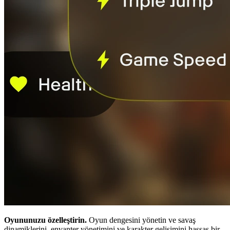
Oyununuzu özelleştirin.
Oyun dengesini yönetin ve savaş
dinamiklerini, envanter yönetimini ve karakter gelişimini hassas bir