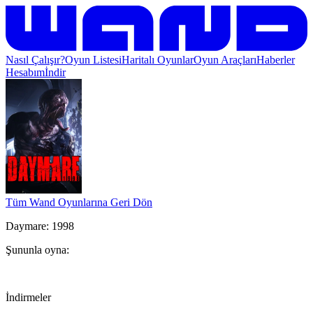
Nasıl Çalışır?
Oyun Listesi
Haritalı Oyunlar
Oyun Araçları
Haberler
Hesabım
İndir
Tüm Wand Oyunlarına Geri Dön
Daymare: 1998
Şununla oyna:
İndirmeler