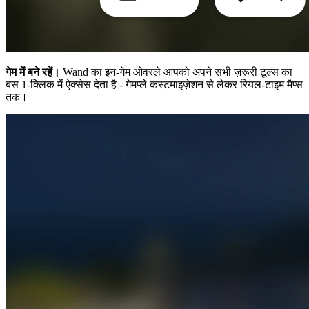
गेम में बने रहें।
Wand का इन-गेम ओवरले आपको अपने सभी ज़रूरी टूल्स का
बस 1-क्लिक में ऐक्सेस देता है - गेमप्ले कस्टमाइज़ेशन से लेकर रियल-टाइम मैप्स
तक।