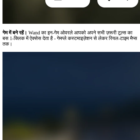
गेम में बने रहें।
Wand का इन-गेम ओवरले आपको अपने सभी ज़रूरी टूल्स का
बस 1-क्लिक में ऐक्सेस देता है - गेमप्ले कस्टमाइज़ेशन से लेकर रियल-टाइम मैप्स
तक।