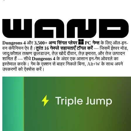
Dungeons 4
और
3,500+ अन्य सिंगल प्लेयर
PC गेम्स
के लिए ऑल-इन-
वन कंपैनियन ऐप है।
तुरंत 16 गेमप्ले सहायताएँ टॉगल करें
— जिसमें ईश्वर मोड,
जादू/कौशल तत्क्षण कूलडाउन, तेज़ खोदें दीवार, तेज़ इमारत, और तेज उत्पादन
शामिल हैं
— सीधे
Dungeons 4
के अंदर एक आसान इन-गेम ओवरले का
इस्तेमाल करके। गेम के एक्शन से बाहर निकले बिना, Alt+W के साथ अपने
उपकरणों को ऐक्सेस करें।