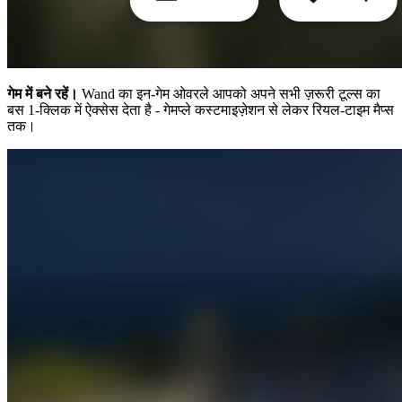
गेम में बने रहें।
Wand का इन-गेम ओवरले आपको अपने सभी ज़रूरी टूल्स का
बस 1-क्लिक में ऐक्सेस देता है - गेमप्ले कस्टमाइज़ेशन से लेकर रियल-टाइम मैप्स
तक।