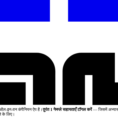
 ऑल-इन-वन कंपैनियन ऐप है।
तुरंत 1 गेमप्ले सहायताएँ टॉगल करें
— जिसमें अभ्यास 
ने के लिए।