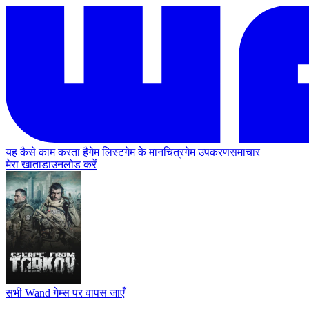
यह कैसे काम करता है
गेम लिस्ट
गेम के मानचित्र
गेम उपकरण
समाचार
मेरा खाता
डाउनलोड करें
सभी Wand गेम्स पर वापस जाएँ