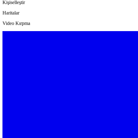
Kişiselleştir
Haritalar
Video Kırpma