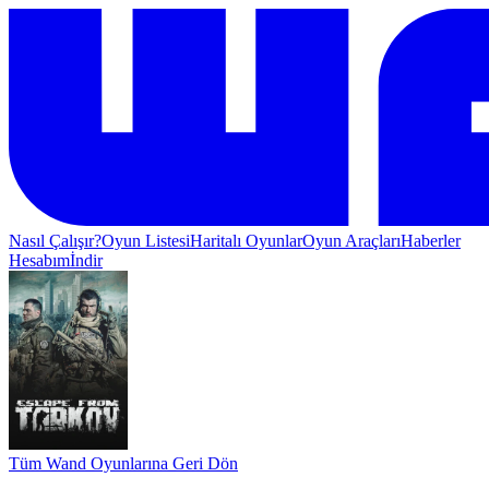
Nasıl Çalışır?
Oyun Listesi
Haritalı Oyunlar
Oyun Araçları
Haberler
Hesabım
İndir
Tüm Wand Oyunlarına Geri Dön