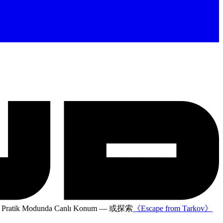
tik Modunda Canlı Konum
— 或探索
《Escape from Tarkov》