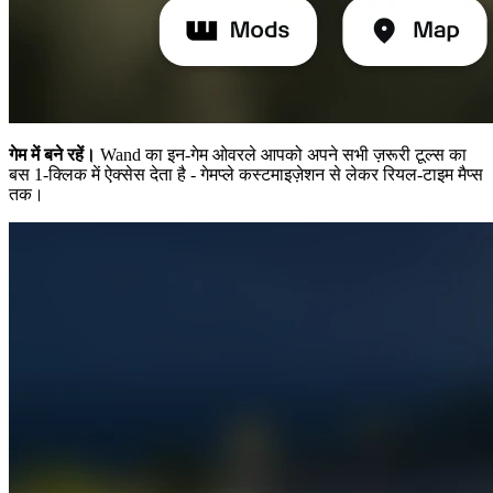
गेम में बने रहें।
Wand का इन-गेम ओवरले आपको अपने सभी ज़रूरी टूल्स का
बस 1-क्लिक में ऐक्सेस देता है - गेमप्ले कस्टमाइज़ेशन से लेकर रियल-टाइम मैप्स
तक।