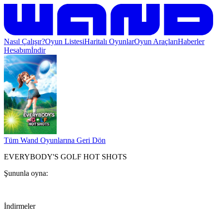
Nasıl Çalışır?
Oyun Listesi
Haritalı Oyunlar
Oyun Araçları
Haberler
Hesabım
İndir
Tüm Wand Oyunlarına Geri Dön
EVERYBODY'S GOLF HOT SHOTS
Şununla oyna:
İndirmeler