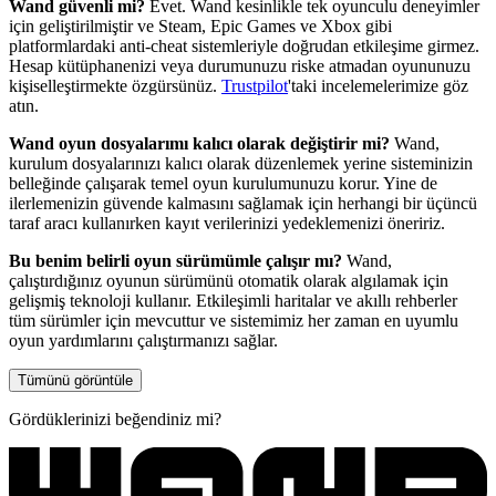
Wand güvenli mi?
Evet. Wand kesinlikle tek oyunculu deneyimler
için geliştirilmiştir ve Steam, Epic Games ve Xbox gibi
platformlardaki anti-cheat sistemleriyle doğrudan etkileşime girmez.
Hesap kütüphanenizi veya durumunuzu riske atmadan oyununuzu
kişiselleştirmekte özgürsünüz.
Trustpilot
'taki incelemelerimize göz
atın.
Wand oyun dosyalarımı kalıcı olarak değiştirir mi?
Wand,
kurulum dosyalarınızı kalıcı olarak düzenlemek yerine sisteminizin
belleğinde çalışarak temel oyun kurulumunuzu korur. Yine de
ilerlemenizin güvende kalmasını sağlamak için herhangi bir üçüncü
taraf aracı kullanırken kayıt verilerinizi yedeklemenizi öneririz.
Bu benim belirli oyun sürümümle çalışır mı?
Wand,
çalıştırdığınız oyunun sürümünü otomatik olarak algılamak için
gelişmiş teknoloji kullanır. Etkileşimli haritalar ve akıllı rehberler
tüm sürümler için mevcuttur ve sistemimiz her zaman en uyumlu
oyun yardımlarını çalıştırmanızı sağlar.
Tümünü görüntüle
Gördüklerinizi beğendiniz mi?