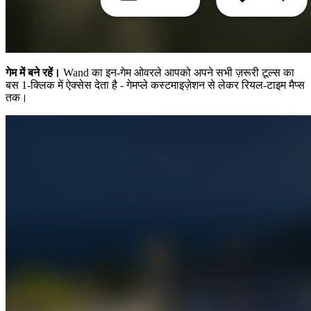
गेम में बने रहें।
Wand का इन-गेम ओवरले आपको अपने सभी ज़रूरी टूल्स का
बस 1-क्लिक में ऐक्सेस देता है - गेमप्ले कस्टमाइज़ेशन से लेकर रियल-टाइम मैप्स
तक।