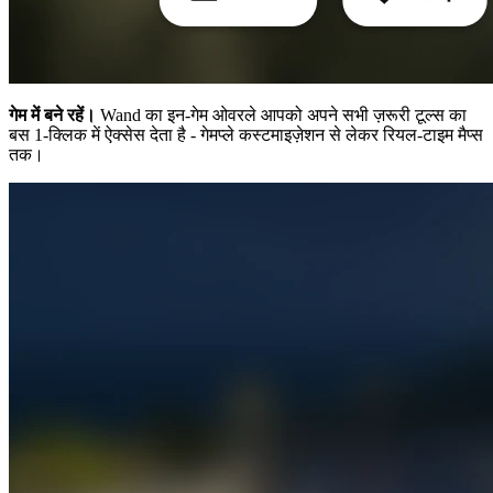
गेम में बने रहें।
Wand का इन-गेम ओवरले आपको अपने सभी ज़रूरी टूल्स का
बस 1-क्लिक में ऐक्सेस देता है - गेमप्ले कस्टमाइज़ेशन से लेकर रियल-टाइम मैप्स
तक।