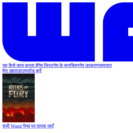
यह कैसे काम करता है
गेम लिस्ट
गेम के मानचित्र
गेम उपकरण
समाचार
मेरा खाता
डाउनलोड करें
सभी Wand गेम्स पर वापस जाएँ