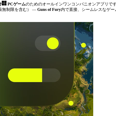
け
PCゲーム
のためのオールインワンコンパニオンアプリで
薬無制限を含む）
—
Guns of Fury
内で直接、シームレスなゲーム