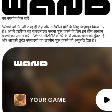
का उपयोग कैसे करें
Wand को गेम की तरह ही तेज़ और गतिशील होने के लिए डिज़ाइन किया गया
है। अपने एडवेंचर को कस्टमाइज़ करना शुरू करने के लिए इन तीन आसान
चरणों का पालन करें। Wand ऑटोमैटिक तरीके से आपके गेम्स को ढूँढता है
और आपको तुरंत उपकरणों का उपयोग शुरू करने की अनुमति देता है।