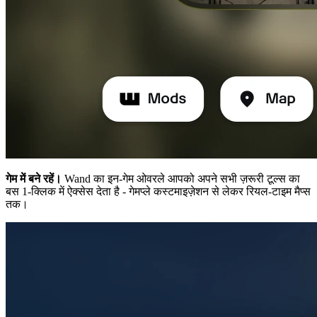
गेम में बने रहें।
Wand का इन-गेम ओवरले आपको अपने सभी ज़रूरी टूल्स का
बस 1-क्लिक में ऐक्सेस देता है - गेमप्ले कस्टमाइज़ेशन से लेकर रियल-टाइम मैप्स
तक।