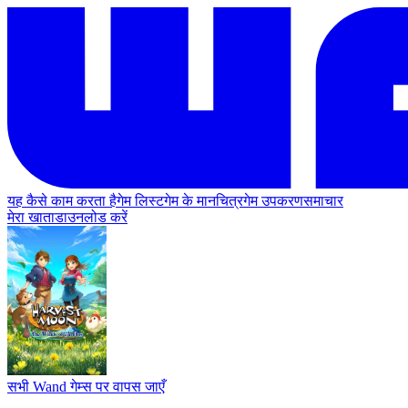
यह कैसे काम करता है
गेम लिस्ट
गेम के मानचित्र
गेम उपकरण
समाचार
मेरा खाता
डाउनलोड करें
सभी Wand गेम्स पर वापस जाएँ