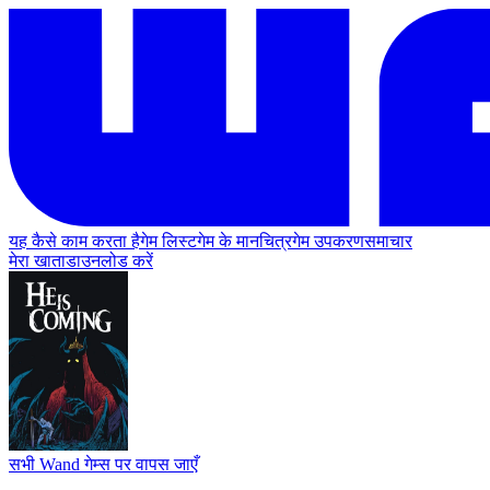
यह कैसे काम करता है
गेम लिस्ट
गेम के मानचित्र
गेम उपकरण
समाचार
मेरा खाता
डाउनलोड करें
सभी Wand गेम्स पर वापस जाएँ