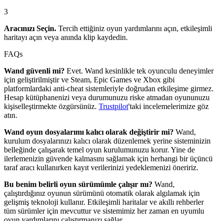
3
Aracınızı Seçin.
Tercih ettiğiniz oyun yardımlarını açın, etkileşimli
haritayı açın veya anında klip kaydedin.
FAQs
Wand güvenli mi?
Evet. Wand kesinlikle tek oyunculu deneyimler
için geliştirilmiştir ve Steam, Epic Games ve Xbox gibi
platformlardaki anti-cheat sistemleriyle doğrudan etkileşime girmez.
Hesap kütüphanenizi veya durumunuzu riske atmadan oyununuzu
kişiselleştirmekte özgürsünüz.
Trustpilot
'taki incelemelerimize göz
atın.
Wand oyun dosyalarımı kalıcı olarak değiştirir mi?
Wand,
kurulum dosyalarınızı kalıcı olarak düzenlemek yerine sisteminizin
belleğinde çalışarak temel oyun kurulumunuzu korur. Yine de
ilerlemenizin güvende kalmasını sağlamak için herhangi bir üçüncü
taraf aracı kullanırken kayıt verilerinizi yedeklemenizi öneririz.
Bu benim belirli oyun sürümümle çalışır mı?
Wand,
çalıştırdığınız oyunun sürümünü otomatik olarak algılamak için
gelişmiş teknoloji kullanır. Etkileşimli haritalar ve akıllı rehberler
tüm sürümler için mevcuttur ve sistemimiz her zaman en uyumlu
oyun yardımlarını çalıştırmanızı sağlar.