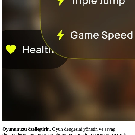
Oyununuzu özelleştirin.
Oyun dengesini yönetin ve savaş
dinamiklerini, envanter yönetimini ve karakter gelişimini hassas bir