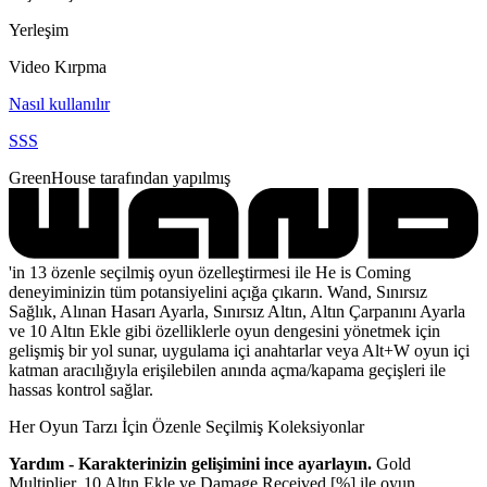
Yerleşim
Video Kırpma
Nasıl kullanılır
SSS
GreenHouse tarafından yapılmış
'in 13 özenle seçilmiş oyun özelleştirmesi ile He is Coming
deneyiminizin tüm potansiyelini açığa çıkarın. Wand, Sınırsız
Sağlık, Alınan Hasarı Ayarla, Sınırsız Altın, Altın Çarpanını Ayarla
ve 10 Altın Ekle gibi özelliklerle oyun dengesini yönetmek için
gelişmiş bir yol sunar, uygulama içi anahtarlar veya Alt+W oyun içi
katman aracılığıyla erişilebilen anında açma/kapama geçişleri ile
hassas kontrol sağlar.
Her Oyun Tarzı İçin Özenle Seçilmiş Koleksiyonlar
Yardım - Karakterinizin gelişimini ince ayarlayın.
Gold
Multiplier, 10 Altın Ekle ve Damage Received [%] ile oyun