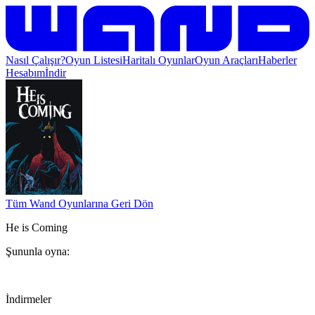
Nasıl Çalışır?
Oyun Listesi
Haritalı Oyunlar
Oyun Araçları
Haberler
Hesabım
İndir
Tüm Wand Oyunlarına Geri Dön
He is Coming
Şununla oyna:
İndirmeler