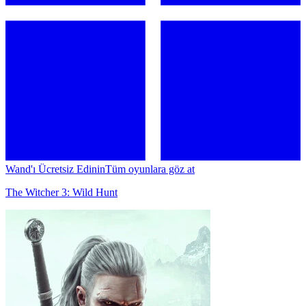
Wand'ı Ücretsiz Edinin
Tüm oyunlara göz at
The Witcher 3: Wild Hunt