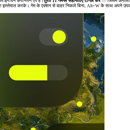
ल-इन-वन कंपैनियन ऐप है।
तुरंत 11 गेमप्ले सहायताएँ टॉगल करें
— जिसमें अनलिमिटे
इस्तेमाल करके। गेम के एक्शन से बाहर निकले बिना, Alt+W के साथ अपने उपकर