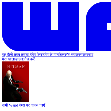
यह कैसे काम करता है
गेम लिस्ट
गेम के मानचित्र
गेम उपकरण
समाचार
मेरा खाता
डाउनलोड करें
सभी Wand गेम्स पर वापस जाएँ