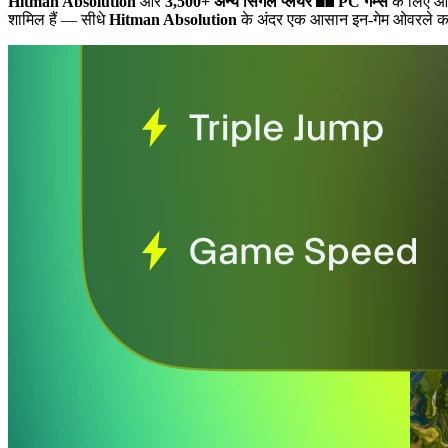
Hitman Absolution
और
3,500+ अन्य सिंगल प्लेयर
PC गेम्स
के लिए ऑ
शामिल हैं
— सीधे
Hitman Absolution
के अंदर एक आसान इन-गेम ओवरले का 