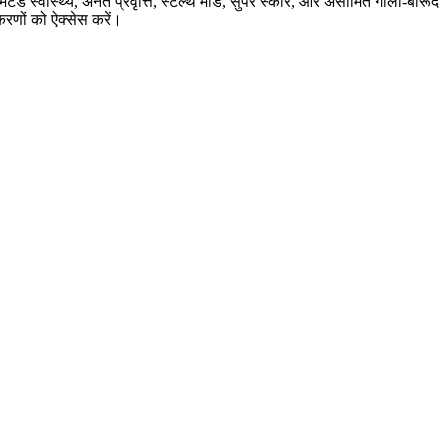
ड स्वास्थ्य, अनंत प्रवृत्ति, स्टेल्थ मोड, सुपर स्कोर, और असीमित गोला-बारूद
णों को ऐक्सेस करें।