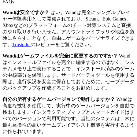
FAQs
Wandは安全ですか？
はい。Wandは完全にシングルプレイ
ヤー体験専用として開発されており、Steam、Epic Games、
Xboxなどのプラットフォームのチート対策システムと直接
のやり取りを行いません。アカウントライブラリや地位を危
険にさらすことなく、自由にゲームをパーソナライズできま
す。
Trustpilot
のレビューをご覧ください。
Wandはゲームファイルを完全に変更するのですか？
Wand
はインストールファイルを完全に編集するのではなく、シス
テムメモリ上で実行することで、インストール済みのゲーム
の中核部分を保護します。サードパーティツールを使用する
際は、進行状況を安全に保存しておくために、セーブデータ
のバックアップを作成することをお勧めします。
自分の所有するゲームバージョンで動作しますか？
Wandは
高度な技術を使用して、実行中のゲームバージョンを自動で
検出します。インタラクティブマップとスマートガイドはす
べてのバージョンで利用可能です。当社のシステムは、常に
最も互換性の高いゲームプレイアシスト機能を実行するよう
に作られています。