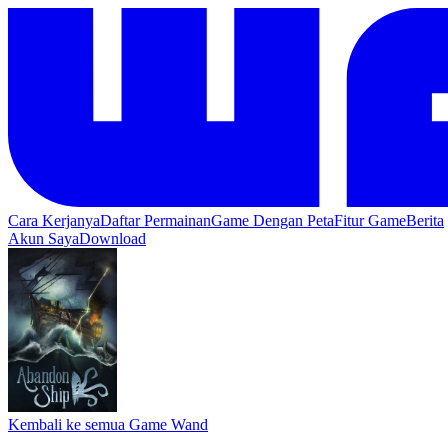
Cara Kerjanya
Daftar Permainan
Game Dengan Peta
Fitur Game
Berita
Akun Saya
Download
Kembali ke semua Game Wand