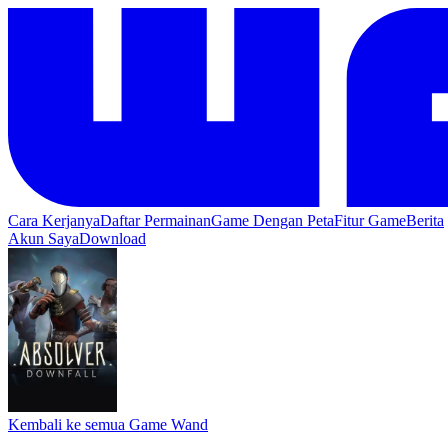
Cara Kerjanya
Daftar Permainan
Game Dengan Peta
Fitur Game
Berita
Akun Saya
Download
Kembali ke semua Game Wand