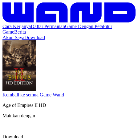
Cara Kerjanya
Daftar Permainan
Game Dengan Peta
Fitur
Game
Berita
Akun Saya
Download
Kembali ke semua Game Wand
Age of Empires II HD
Mainkan dengan
Download