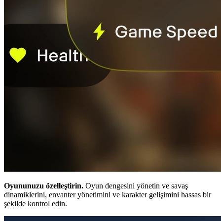
Oyununuzu özelleştirin.
Oyun dengesini yönetin ve savaş
dinamiklerini, envanter yönetimini ve karakter gelişimini hassas bir
şekilde kontrol edin.