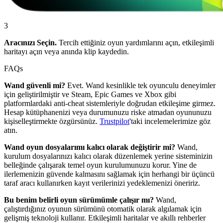
3
Aracınızı Seçin.
Tercih ettiğiniz oyun yardımlarını açın, etkileşimli
haritayı açın veya anında klip kaydedin.
FAQs
Wand güvenli mi?
Evet. Wand kesinlikle tek oyunculu deneyimler
için geliştirilmiştir ve Steam, Epic Games ve Xbox gibi
platformlardaki anti-cheat sistemleriyle doğrudan etkileşime girmez.
Hesap kütüphanenizi veya durumunuzu riske atmadan oyununuzu
kişiselleştirmekte özgürsünüz.
Trustpilot
'taki incelemelerimize göz
atın.
Wand oyun dosyalarımı kalıcı olarak değiştirir mi?
Wand,
kurulum dosyalarınızı kalıcı olarak düzenlemek yerine sisteminizin
belleğinde çalışarak temel oyun kurulumunuzu korur. Yine de
ilerlemenizin güvende kalmasını sağlamak için herhangi bir üçüncü
taraf aracı kullanırken kayıt verilerinizi yedeklemenizi öneririz.
Bu benim belirli oyun sürümümle çalışır mı?
Wand,
çalıştırdığınız oyunun sürümünü otomatik olarak algılamak için
gelişmiş teknoloji kullanır. Etkileşimli haritalar ve akıllı rehberler