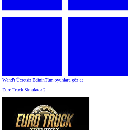
Wand'ı Ücretsiz Edinin
Tüm oyunlara göz at
Euro Truck Simulator 2