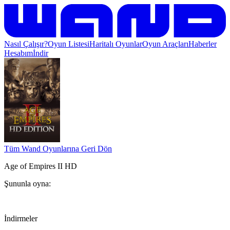
Nasıl Çalışır?
Oyun Listesi
Haritalı Oyunlar
Oyun Araçları
Haberler
Hesabım
İndir
Tüm Wand Oyunlarına Geri Dön
Age of Empires II HD
Şununla oyna:
İndirmeler