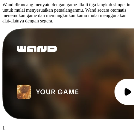
Wand dirancang menyatu dengan game. Ikuti tiga langkah simpel ini
untuk mulai menyesuaikan petualanganmu. Wand secara otomatis
menemukan game dan memungkinkan kamu mulai menggunakan
alat-alatnya dengan segera.
1