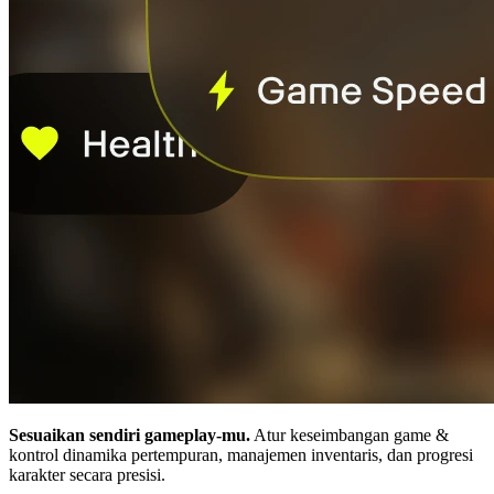
Sesuaikan sendiri gameplay-mu.
Atur keseimbangan game &
kontrol dinamika pertempuran, manajemen inventaris, dan progresi
karakter secara presisi.