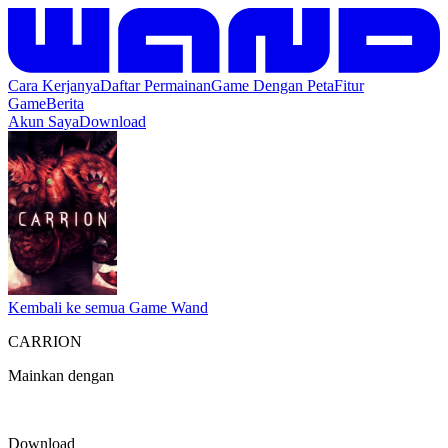
Cara Kerjanya
Daftar Permainan
Game Dengan Peta
Fitur
Game
Berita
Akun Saya
Download
Kembali ke semua Game Wand
CARRION
Mainkan dengan
Download