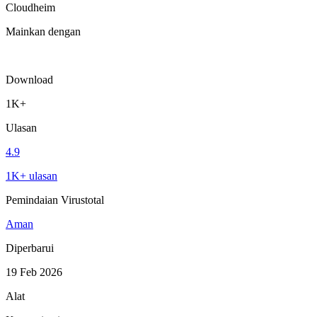
Cloudheim
Mainkan dengan
Download
1K+
Ulasan
4.9
1K+ ulasan
Pemindaian Virustotal
Aman
Diperbarui
19 Feb 2026
Alat