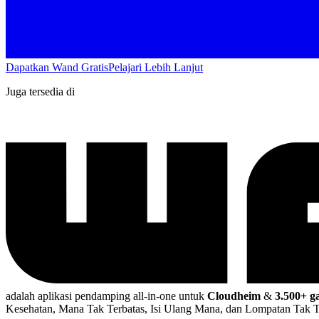
Dapatkan Wand Gratis
Pelajari Lebih Lanjut
Juga tersedia di
adalah aplikasi pendamping all-in-one untuk
Cloudheim
&
3.500+ 
Kesehatan, Mana Tak Terbatas, Isi Ulang Mana, dan Lompatan Tak 