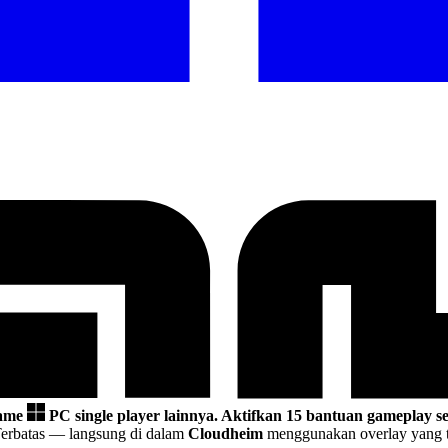
game
PC single player lainnya.
Aktifkan 15 bantuan gameplay se
Terbatas
— langsung di dalam
Cloudheim
menggunakan overlay yang te