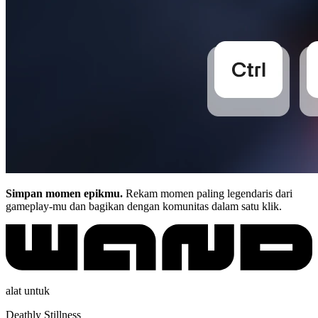
Simpan momen epikmu.
Rekam momen paling legendaris dari
gameplay-mu dan bagikan dengan komunitas dalam satu klik.
alat untuk
Deathly Stillness