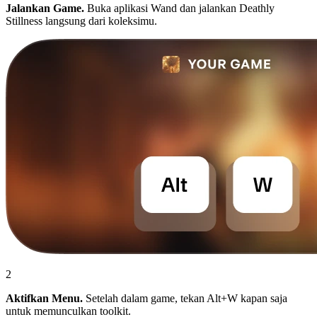
Jalankan Game.
Buka aplikasi Wand dan jalankan Deathly
Stillness langsung dari koleksimu.
2
Aktifkan Menu.
Setelah dalam game, tekan Alt+W kapan saja
untuk memunculkan toolkit.