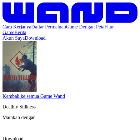
Cara Kerjanya
Daftar Permainan
Game Dengan Peta
Fitur
Game
Berita
Akun Saya
Download
Kembali ke semua Game Wand
Deathly Stillness
Mainkan dengan
Download