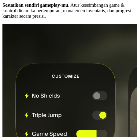
Sesuaikan sendiri gameplay-mu.
Atur keseimbangan game &
kontrol dinamika pertempuran, manajemen inventaris, dan progresi
karakter secara presisi.