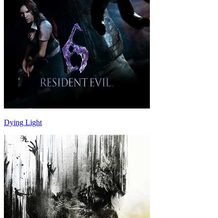
Dying Light