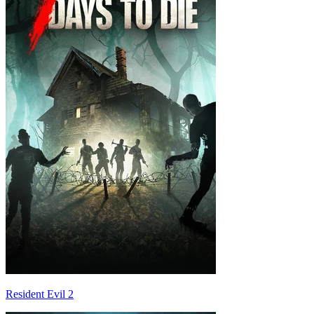
Resident Evil 2