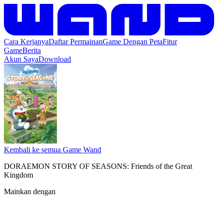
Cara Kerjanya
Daftar Permainan
Game Dengan Peta
Fitur
Game
Berita
Akun Saya
Download
Kembali ke semua Game Wand
DORAEMON STORY OF SEASONS: Friends of the Great
Kingdom
Mainkan dengan