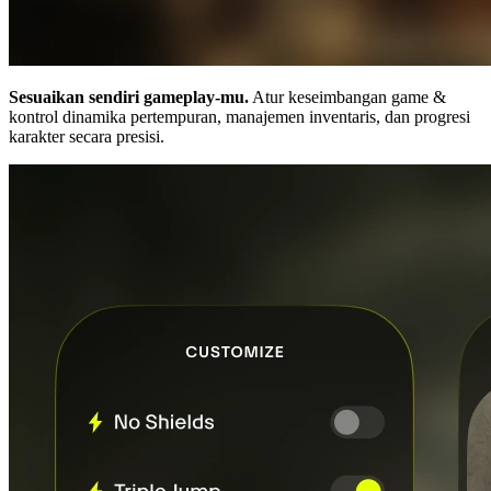
Sesuaikan sendiri gameplay-mu.
Atur keseimbangan game &
kontrol dinamika pertempuran, manajemen inventaris, dan progresi
karakter secara presisi.