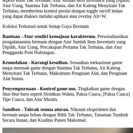
seperti Bibit Tak Terbatas, Atur Jumlah Item Inventaris yang Dipilih,
Atur Uang, Stamina Tak Terbatas, dan Air Kaleng Menyiram Tak
Terbatas, memberimu kontrol presisi dengan toggle on/off instan
yang dapat diakses melalui aplikasi atau overlay Alt+W.
Koleksi Terkurasi untuk Setiap Gaya Bermain
Bantuan - Atur sendiri kemajuan karaktermu.
Personalisasikan
pengalamanmu bermain dengan Atur Jumlah Item Inventaris yang
Dipilih, Atur Uang, Percakapan Pertama Tak Terbatas, dan Atur
Pengganda Poin Hubungan.
Kemudahan - Kurangi kesulitan.
Sesuaikan mekanisme game
tanpa merusak game dengan Stamina Tak Terbatas, Air Kaleng
Menyiram Tak Terbatas, Maksimum Pengisian Alat, dan Pengisian
Alat Instan.
Penyempurnaan - Kontrol game-mu.
Tingkatkan game dengan
fitur-fitur baru seperti Hentikan Waktu, Paksa Cuaca, [Paksa Cuaca]
Tipe Cuaca, dan Atur Musim.
Sandbox - Tabrak semua aturan.
Nikmati eksperimen dan
bermain tanpa beban dengan Bibit Tak Terbatas, Tanaman Tumbuh
Secara Instan, dan Kualitas Panen Maksimal.