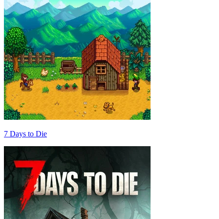
7 Days to Die