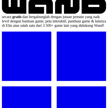
secara
gratis
dan bergabunglah dengan jutaan pemain yang naik
level dengan bantuan game, peta interaktif, panduan game & lainnya
di Elin atau salah satu dari 3.500+ game lain yang didukung Wand!