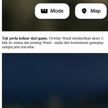
Tak perlu keluar dari game.
Overlay Wand memberikan akses 1-
klik ke semua alat penting Wand - mulai dari kustomisasi gameplay
sampai peta real-time.