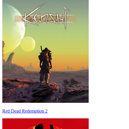
Red Dead Redemption 2