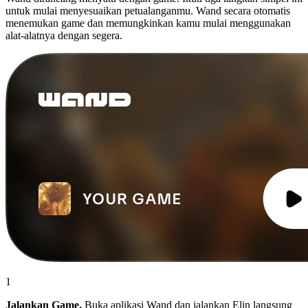
untuk mulai menyesuaikan petualanganmu. Wand secara otomatis
menemukan game dan memungkinkan kamu mulai menggunakan
alat-alatnya dengan segera.
1
Jalankan Game.
Buka aplikasi Wand dan jalankan Elin langsung