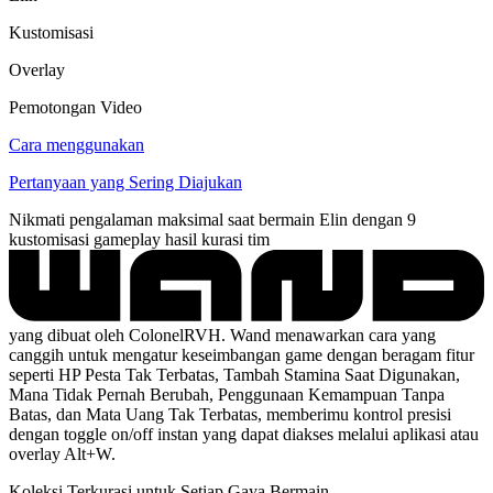
Kustomisasi
Overlay
Pemotongan Video
Cara menggunakan
Pertanyaan yang Sering Diajukan
Nikmati pengalaman maksimal saat bermain Elin dengan 9
kustomisasi gameplay hasil kurasi tim
yang dibuat oleh ColonelRVH. Wand menawarkan cara yang
canggih untuk mengatur keseimbangan game dengan beragam fitur
seperti HP Pesta Tak Terbatas, Tambah Stamina Saat Digunakan,
Mana Tidak Pernah Berubah, Penggunaan Kemampuan Tanpa
Batas, dan Mata Uang Tak Terbatas, memberimu kontrol presisi
dengan toggle on/off instan yang dapat diakses melalui aplikasi atau
overlay Alt+W.
Koleksi Terkurasi untuk Setiap Gaya Bermain