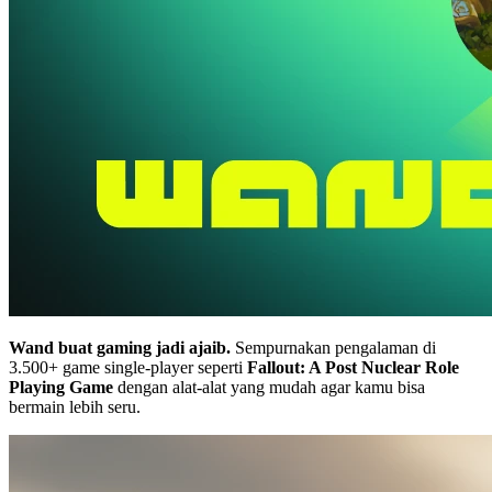
Wand buat gaming jadi ajaib.
Sempurnakan pengalaman di
3.500+ game single-player seperti
Fallout: A Post Nuclear Role
Playing Game
dengan alat-alat yang mudah agar kamu bisa
bermain lebih seru.