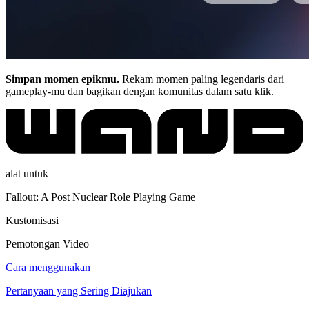
Simpan momen epikmu.
Rekam momen paling legendaris dari
gameplay-mu dan bagikan dengan komunitas dalam satu klik.
alat untuk
Fallout: A Post Nuclear Role Playing Game
Kustomisasi
Pemotongan Video
Cara menggunakan
Pertanyaan yang Sering Diajukan