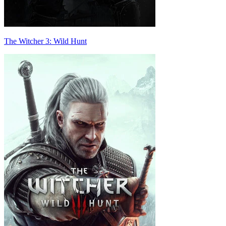
The Witcher 3: Wild Hunt