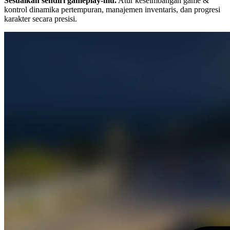
Sesuaikan sendiri gameplay-mu.
Atur keseimbangan game &
kontrol dinamika pertempuran, manajemen inventaris, dan progresi
karakter secara presisi.