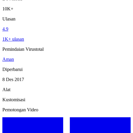
10K+
Ulasan
4.9
1K+ ulasan
Pemindaian Virustotal
Aman
Diperbarui
8 Des 2017
Alat
Kustomisasi
Pemotongan Video