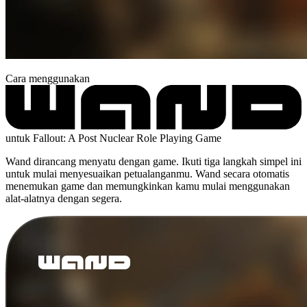
Cara menggunakan
untuk Fallout: A Post Nuclear Role Playing Game
Wand dirancang menyatu dengan game. Ikuti tiga langkah simpel ini
untuk mulai menyesuaikan petualanganmu. Wand secara otomatis
menemukan game dan memungkinkan kamu mulai menggunakan
alat-alatnya dengan segera.