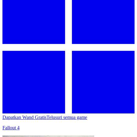
Dapatkan Wand Gratis
Telusuri semua game
Fallout 4