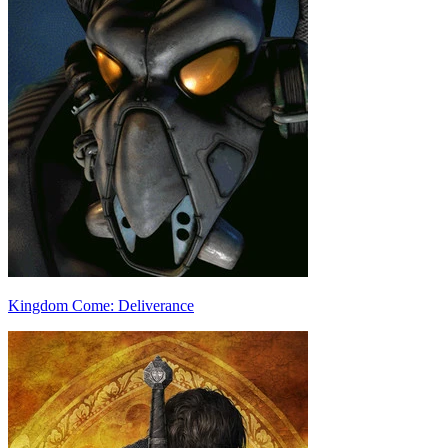
Kingdom Come: Deliverance