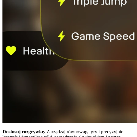
Dostosuj rozgrywkę.
Zarządzaj równowagą gry i precyzyjnie