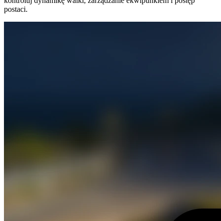
kontroluj dynamikę walki, zarządzanie ekwipunkiem i postęp
postaci.