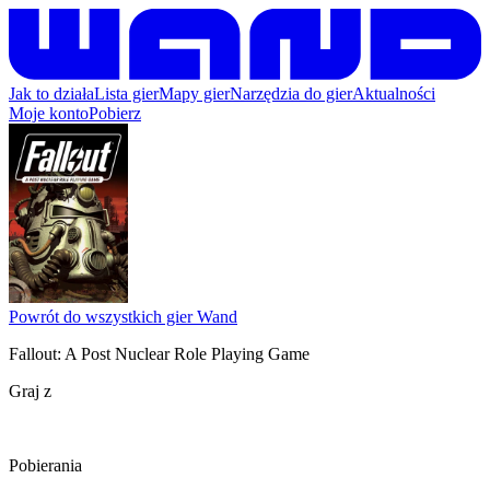
Jak to działa
Lista gier
Mapy gier
Narzędzia do gier
Aktualności
Moje konto
Pobierz
Powrót do wszystkich gier Wand
Fallout: A Post Nuclear Role Playing Game
Graj z
Pobierania