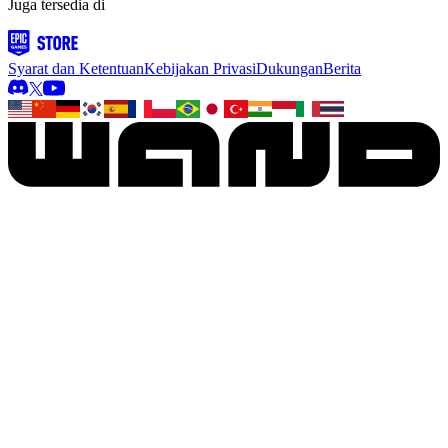
Juga tersedia di
Syarat dan Ketentuan
Kebijakan Privasi
Dukungan
Berita