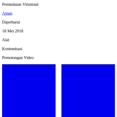
Pemindaian Virustotal
Aman
Diperbarui
18 Mei 2018
Alat
Kustomisasi
Pemotongan Video