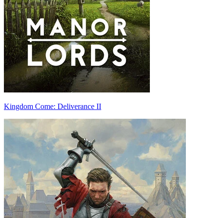
Kingdom Come: Deliverance II