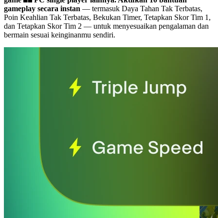
gameplay secara instan
— termasuk Daya Tahan Tak Terbatas,
Poin Keahlian Tak Terbatas, Bekukan Timer, Tetapkan Skor Tim 1,
dan Tetapkan Skor Tim 2
— untuk menyesuaikan pengalaman dan
bermain sesuai keinginanmu sendiri.