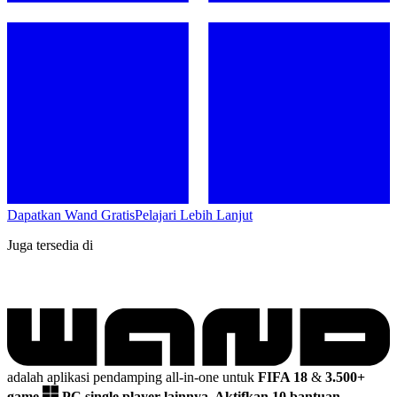
Dapatkan Wand Gratis
Pelajari Lebih Lanjut
Juga tersedia di
adalah aplikasi pendamping all-in-one untuk
FIFA 18
&
3.500+
game
PC single player lainnya.
Aktifkan 10 bantuan