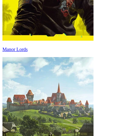
Manor Lords