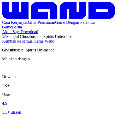
Cara Kerjanya
Daftar Permainan
Game Dengan Peta
Fitur
Game
Berita
Akun Saya
Download
Kembali ke semua Game Wand
Ghostbusters: Spirits Unleashed
Mainkan dengan
Download
1K+
Ulasan
4.9
1K+ ulasan