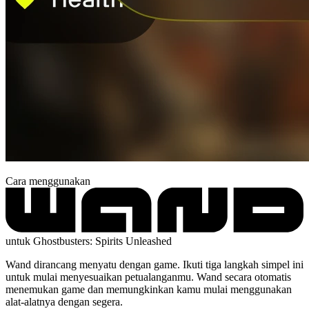
Cara menggunakan
untuk Ghostbusters: Spirits Unleashed
Wand dirancang menyatu dengan game. Ikuti tiga langkah simpel ini
untuk mulai menyesuaikan petualanganmu. Wand secara otomatis
menemukan game dan memungkinkan kamu mulai menggunakan
alat-alatnya dengan segera.