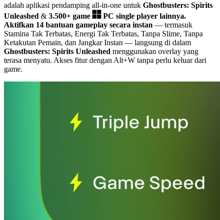
adalah aplikasi pendamping all-in-one untuk
Ghostbusters: Spirits
Unleashed
&
3.500+ game
PC single player lainnya.
Aktifkan 14 bantuan gameplay secara instan
— termasuk
Stamina Tak Terbatas, Energi Tak Terbatas, Tanpa Slime, Tanpa
Ketakutan Pemain, dan Jangkar Instan
— langsung di dalam
Ghostbusters: Spirits Unleashed
menggunakan overlay yang
terasa menyatu. Akses fitur dengan Alt+W tanpa perlu keluar dari
game.