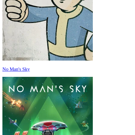
No Man's Sky