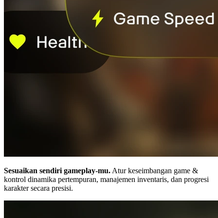
Sesuaikan sendiri gameplay-mu.
Atur keseimbangan game &
kontrol dinamika pertempuran, manajemen inventaris, dan progresi
karakter secara presisi.