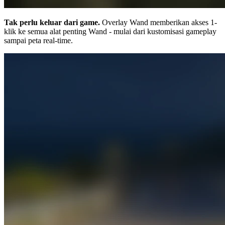
Tak perlu keluar dari game.
Overlay Wand memberikan akses 1-
klik ke semua alat penting Wand - mulai dari kustomisasi gameplay
sampai peta real-time.