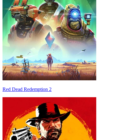
Red Dead Redemption 2