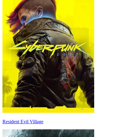
Resident Evil Village