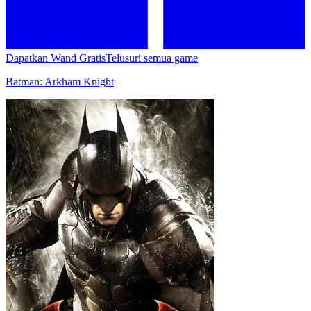
Dapatkan Wand Gratis
Telusuri semua game
Batman: Arkham Knight