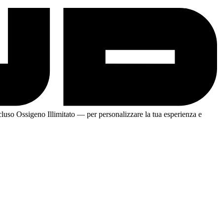
luso Ossigeno Illimitato
— per personalizzare la tua esperienza e