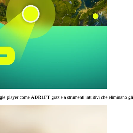
ngle-player come
ADR1FT
grazie a strumenti intuitivi che eliminano gli