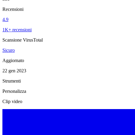
Recensioni
4.9
1K+ recensioni
Scansione VirusTotal
Sicuro
Aggiornato
22 gen 2023
Strumenti
Personalizza
Clip video