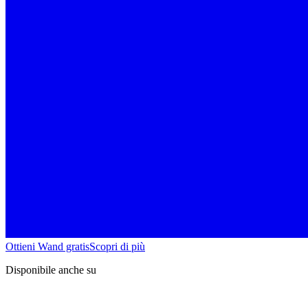
Ottieni Wand gratis
Scopri di più
Disponibile anche su