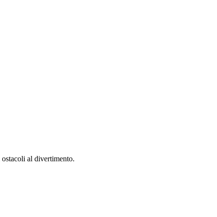
 ostacoli al divertimento.