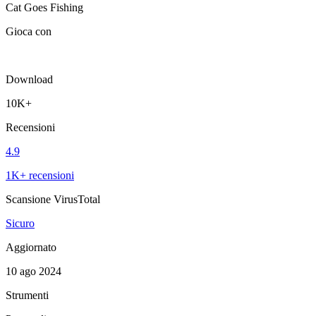
Cat Goes Fishing
Gioca con
Download
10K+
Recensioni
4.9
1K+ recensioni
Scansione VirusTotal
Sicuro
Aggiornato
10 ago 2024
Strumenti