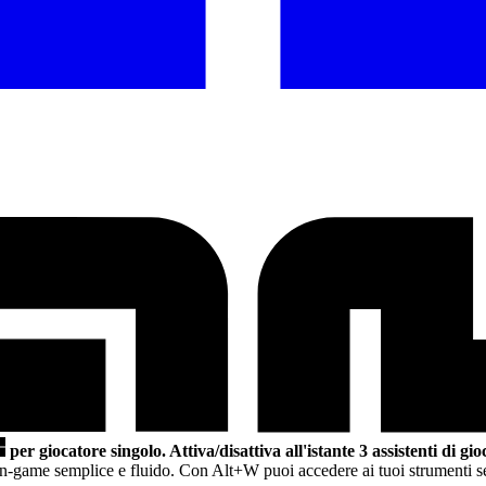
per giocatore singolo.
Attiva/disattiva all'istante 3 assistenti di gio
n-game semplice e fluido. Con Alt+W puoi accedere ai tuoi strumenti se