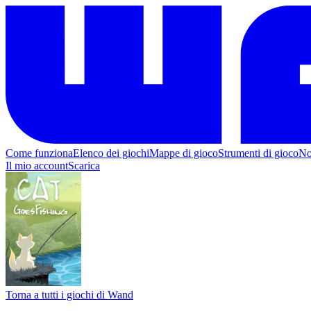
Come funziona
Elenco dei giochi
Mappe di gioco
Strumenti di gioco
No
Il mio account
Scarica
Torna a tutti i giochi di Wand