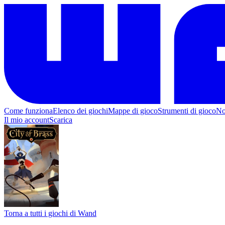
Come funziona
Elenco dei giochi
Mappe di gioco
Strumenti di gioco
No
Il mio account
Scarica
Torna a tutti i giochi di Wand