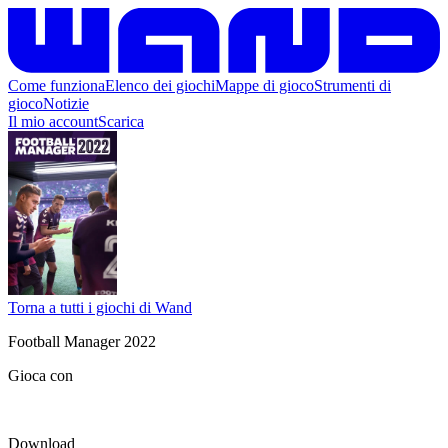
Come funziona
Elenco dei giochi
Mappe di gioco
Strumenti di
gioco
Notizie
Il mio account
Scarica
Torna a tutti i giochi di Wand
Football Manager 2022
Gioca con
Download