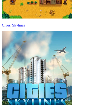
Cities: Skylines