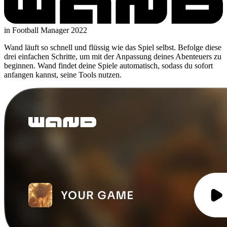
in Football Manager 2022
Wand läuft so schnell und flüssig wie das Spiel selbst. Befolge diese
drei einfachen Schritte, um mit der Anpassung deines Abenteuers zu
beginnen. Wand findet deine Spiele automatisch, sodass du sofort
anfangen kannst, seine Tools nutzen.