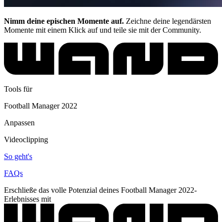
Nimm deine epischen Momente auf.
Zeichne deine legendärsten
Momente mit einem Klick auf und teile sie mit der Community.
Tools für
Football Manager 2022
Anpassen
Videoclipping
So geht's
FAQs
Erschließe das volle Potenzial deines Football Manager 2022-
Erlebnisses mit