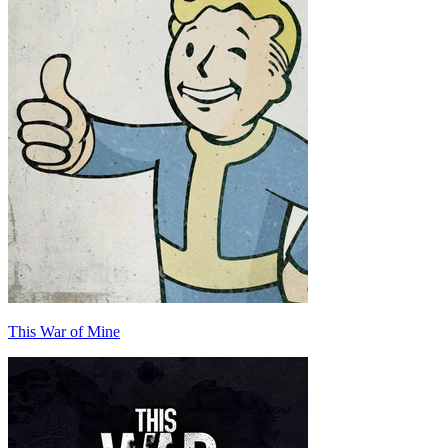
This War of Mine