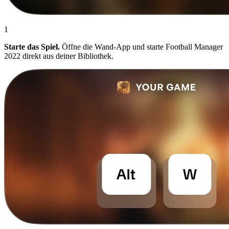
1
Starte das Spiel.
Öffne die Wand-App und starte Football Manager
2022 direkt aus deiner Bibliothek.