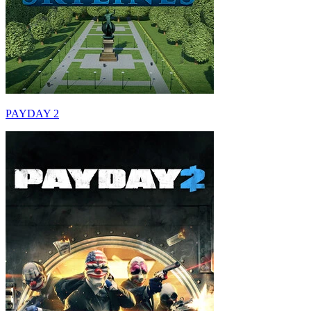
PAYDAY 2