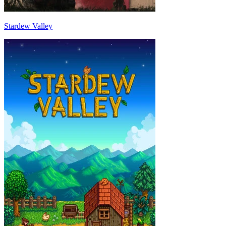
Stardew Valley