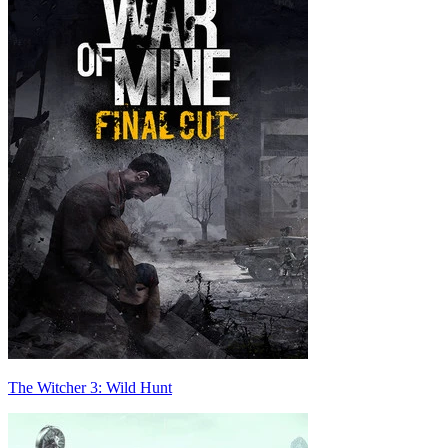
The Witcher 3: Wild Hunt