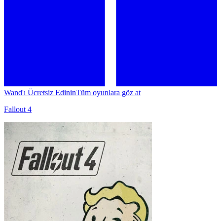
Wand'ı Ücretsiz Edinin
Tüm oyunlara göz at
Fallout 4