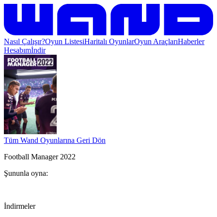
Nasıl Çalışır?
Oyun Listesi
Haritalı Oyunlar
Oyun Araçları
Haberler
Hesabım
İndir
Tüm Wand Oyunlarına Geri Dön
Football Manager 2022
Şununla oyna:
İndirmeler