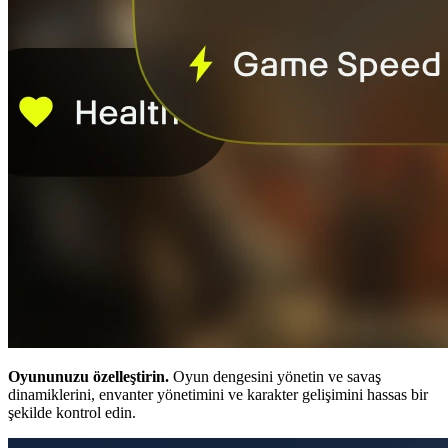
Oyununuzu özelleştirin.
Oyun dengesini yönetin ve savaş
dinamiklerini, envanter yönetimini ve karakter gelişimini hassas bir
şekilde kontrol edin.