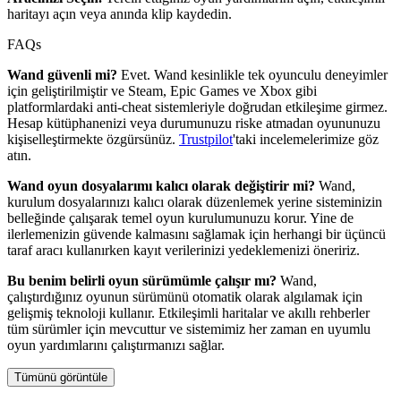
haritayı açın veya anında klip kaydedin.
FAQs
Wand güvenli mi?
Evet. Wand kesinlikle tek oyunculu deneyimler
için geliştirilmiştir ve Steam, Epic Games ve Xbox gibi
platformlardaki anti-cheat sistemleriyle doğrudan etkileşime girmez.
Hesap kütüphanenizi veya durumunuzu riske atmadan oyununuzu
kişiselleştirmekte özgürsünüz.
Trustpilot
'taki incelemelerimize göz
atın.
Wand oyun dosyalarımı kalıcı olarak değiştirir mi?
Wand,
kurulum dosyalarınızı kalıcı olarak düzenlemek yerine sisteminizin
belleğinde çalışarak temel oyun kurulumunuzu korur. Yine de
ilerlemenizin güvende kalmasını sağlamak için herhangi bir üçüncü
taraf aracı kullanırken kayıt verilerinizi yedeklemenizi öneririz.
Bu benim belirli oyun sürümümle çalışır mı?
Wand,
çalıştırdığınız oyunun sürümünü otomatik olarak algılamak için
gelişmiş teknoloji kullanır. Etkileşimli haritalar ve akıllı rehberler
tüm sürümler için mevcuttur ve sistemimiz her zaman en uyumlu
oyun yardımlarını çalıştırmanızı sağlar.
Tümünü görüntüle