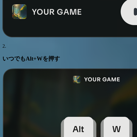
2.
いつでも
Alt+W
を押す