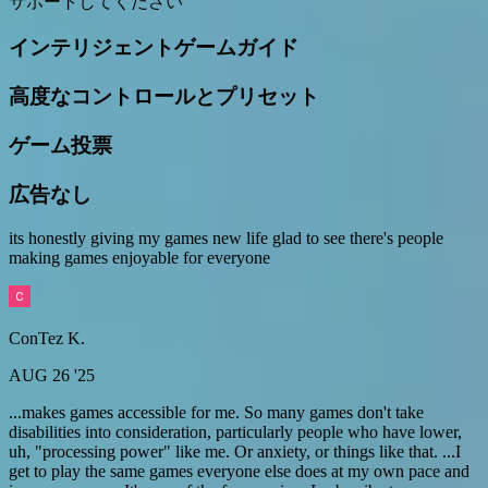
サポートしてください
インテリジェントゲームガイド
高度なコントロールとプリセット
ゲーム投票
広告なし
its honestly giving my games new life glad to see there's people
making games enjoyable for everyone
ConTez K.
AUG 26 '25
...makes games accessible for me. So many games don't take
disabilities into consideration, particularly people who have lower,
uh, "processing power" like me. Or anxiety, or things like that. ...I
get to play the same games everyone else does at my own pace and