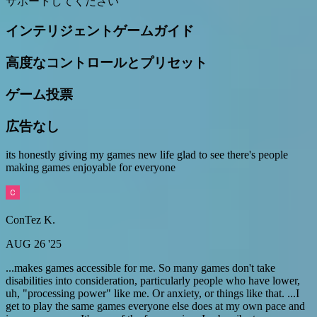
サポートしてください
インテリジェントゲームガイド
高度なコントロールとプリセット
ゲーム投票
広告なし
its honestly giving my games new life glad to see there's people
making games enjoyable for everyone
ConTez K.
AUG 26 '25
...makes games accessible for me. So many games don't take
disabilities into consideration, particularly people who have lower,
uh, "processing power" like me. Or anxiety, or things like that. ...I
get to play the same games everyone else does at my own pace and