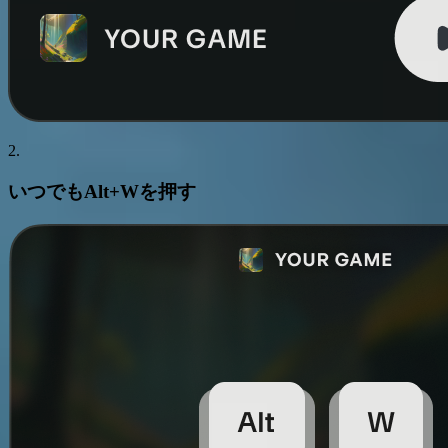
2.
いつでも
Alt+W
を押す