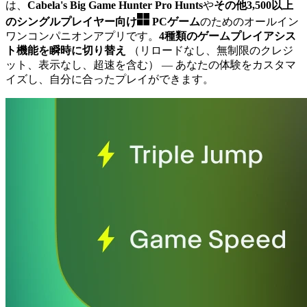
は、
Cabela's Big Game Hunter Pro Hunts
や
その他3,500以上
のシングルプレイヤー向け
PCゲーム
のためのオールイン
ワンコンパニオンアプリです。
4種類のゲームプレイアシス
ト機能を瞬時に切り替え
（リロードなし、無制限のクレジ
ット、表示なし、超速を含む）
— あなたの体験をカスタマ
イズし、自分に合ったプレイができます。