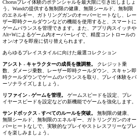
Chorusプレイ体験のポテンシャルを最大限に引き出しましょ
う。Wandの提供する無制限の健康、無限シールド、無制限
のエネルギー、ガトリングガンのオーバーヒートなし、レー
ザー即時クールダウンなどの機能を使用すると、スマートに
ゲームバランスを管理できます。また、アプリ内スイッチや
Alt+Wによるゲーム内オーバーレイで、精度コントロールの
オン/オフを即座に切り替えられます。
あらゆるプレイスタイルに向けた厳選コレクション
アシスト - キャラクターの成長を微調整。
クレジット乗
数、ダメージ乗数、レーザー即時クールダウン、スキャン即
時クールダウンでゲームのバランスを取り、プレイ体験をパ
ーソナライズしましょう。
リファイン - ゲームを管理。
ゲームスピードを設定、プレ
イヤースピードを設定などの新機能でゲームを強化します。
サンドボックス - すべてのルールを突破。
無制限の健康、
無限シールド、無制限のエネルギー、ガトリングガンのオー
バーヒートなしで、実験的なプレイやストレスフリーなプレ
イを楽しみましょう。