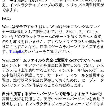
え、インタラクティブマップの表示、クリップの簡単録画が
できます。
FAQs
Wandは安全ですか？
はい。Wandは完全にシングルプレイ
ヤー体験専用として開発されており、Steam、Epic Games、
Xboxなどのプラットフォームのチート対策システムと直接
のやり取りを行いません。アカウントライブラリや地位を危
険にさらすことなく、自由にゲームをパーソナライズできま
す。
Trustpilot
のレビューをご覧ください。
Wandはゲームファイルを完全に変更するのですか？
Wand
はインストールファイルを完全に編集するのではなく、シス
テムメモリ上で実行することで、インストール済みのゲーム
の中核部分を保護します。サードパーティツールを使用する
際は、進行状況を安全に保存しておくために、セーブデータ
のバックアップを作成することをお勧めします。
自分の所有するゲームバージョンで動作しますか？
Wandは
高度な技術を使用して、実行中のゲームバージョンを自動で
検出します。インタラクティブマップとスマートガイドはす