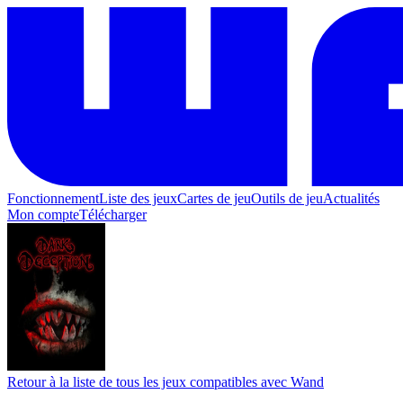
Fonctionnement
Liste des jeux
Cartes de jeu
Outils de jeu
Actualités
Mon compte
Télécharger
Retour à la liste de tous les jeux compatibles avec Wand