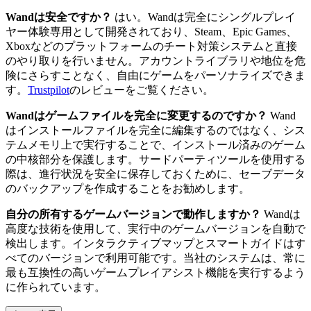
Wandは安全ですか？
はい。Wandは完全にシングルプレイ
ヤー体験専用として開発されており、Steam、Epic Games、
Xboxなどのプラットフォームのチート対策システムと直接
のやり取りを行いません。アカウントライブラリや地位を危
険にさらすことなく、自由にゲームをパーソナライズできま
す。
Trustpilot
のレビューをご覧ください。
Wandはゲームファイルを完全に変更するのですか？
Wand
はインストールファイルを完全に編集するのではなく、シス
テムメモリ上で実行することで、インストール済みのゲーム
の中核部分を保護します。サードパーティツールを使用する
際は、進行状況を安全に保存しておくために、セーブデータ
のバックアップを作成することをお勧めします。
自分の所有するゲームバージョンで動作しますか？
Wandは
高度な技術を使用して、実行中のゲームバージョンを自動で
検出します。インタラクティブマップとスマートガイドはす
べてのバージョンで利用可能です。当社のシステムは、常に
最も互換性の高いゲームプレイアシスト機能を実行するよう
に作られています。